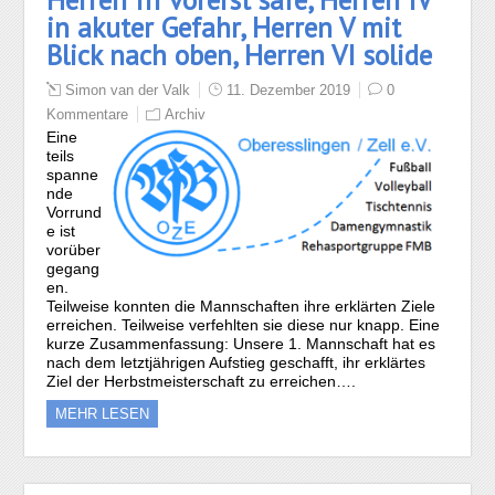
in akuter Gefahr, Herren V mit
Blick nach oben, Herren VI solide
Simon van der Valk
11. Dezember 2019
0
Kommentare
Archiv
Eine
teils
spanne
nde
Vorrund
e ist
vorüber
gegang
en.
Teilweise konnten die Mannschaften ihre erklärten Ziele
erreichen. Teilweise verfehlten sie diese nur knapp. Eine
kurze Zusammenfassung: Unsere 1. Mannschaft hat es
nach dem letztjährigen Aufstieg geschafft, ihr erklärtes
Ziel der Herbstmeisterschaft zu erreichen….
MEHR LESEN