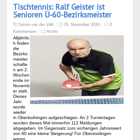
Tischtennis: Ralf Geister ist
Senioren Ü-60-Bezirksmeister
Simon van der Valk
25. November 2019
0
Kommentare
Archiv
Alljährlic
h finden
die
Bezirks
meister
schafte
n am 2.
Wochen
ende im
Novemb
er statt.
Dieses
Jahr
wurde
wieder
in Oberboihingen aufgeschlagen. An 2 Turniertagen
wurden dieses Mal immerhin 112 Meldungen
abgegeben. Im Gegensatz zum vorherigen Jahreswert
von 80 eine kleine Steigerung! Für Oberesslingen
waren…