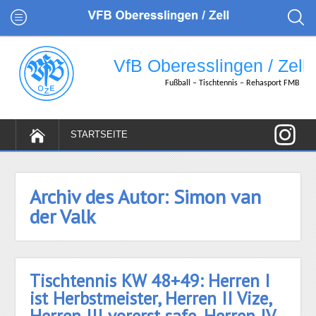
Archiv des Autor:
Simon van
der Valk
Tischtennis KW 48+49: Herren I
ist Herbstmeister, Herren II Vize,
Herren III vorerst safe, Herren IV