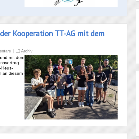
t der Kooperation TT-AG mit dem
ntare
Archiv
bend mit dem
onsvertrag
r-Heus-
l an diesem