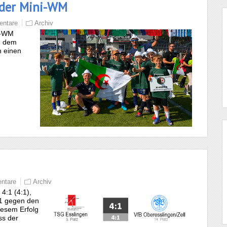
i der Mini-WM
ntare
Archiv
i-WM
n dem
n einen
ntare
Archiv
4:1 (4:1),
:1 gegen den
iesem Erfolg
ss der