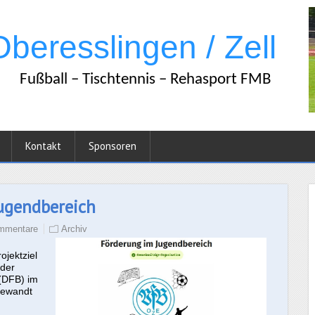
Kontakt
Sponsoren
ugendbereich
mmentare
Archiv
ojektziel
 der
(DFB) im
gewandt