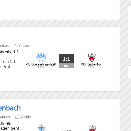
ntare
Archiv
h/Fils, 1:1
r ein 1:1
en VfB
henbach
entare
Archiv
h/Fils
lagen geht