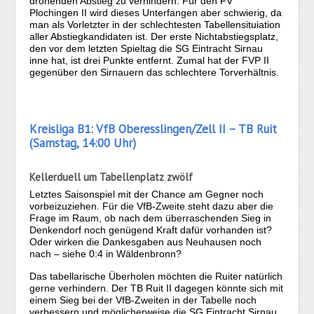
drohenden Abstieg zu verhindern. Für den FV
Plochingen II wird dieses Unterfangen aber schwierig, da
man als Vorletzter in der schlechtesten Tabellensituiation
aller Abstiegkandidaten ist. Der erste Nichtabstiegsplatz,
den vor dem letzten Spieltag die SG Eintracht Sirnau
inne hat, ist drei Punkte entfernt. Zumal hat der FVP II
gegenüber den Sirnauern das schlechtere Torverhältnis.
Kreisliga B1: VfB Oberesslingen/Zell II – TB Ruit
(Samstag, 14:00 Uhr)
Kellerduell um Tabellenplatz zwölf
Letztes Saisonspiel mit der Chance am Gegner noch
vorbeizuziehen. Für die VfB-Zweite steht dazu aber die
Frage im Raum, ob nach dem überraschenden Sieg in
Denkendorf noch genügend Kraft dafür vorhanden ist?
Oder wirken die Dankesgaben aus Neuhausen noch
nach – siehe 0:4 in Wäldenbronn?
Das tabellarische Überholen möchten die Ruiter natürlich
gerne verhindern. Der TB Ruit II dagegen könnte sich mit
einem Sieg bei der VfB-Zweiten in der Tabelle noch
verbessern und möglicherweise die SG Eintracht Sirnau