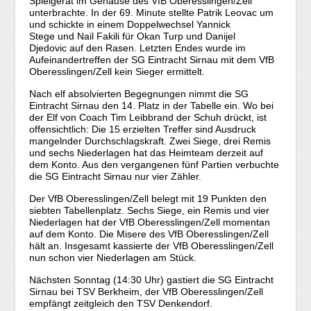
Spielgerät im Gehäuse des VfB Oberesslingen/Zell
unterbrachte. In der 69. Minute stellte Patrik Leovac um
und schickte in einem Doppelwechsel Yannick
Stege und Nail Fakili für Okan Turp und Danijel
Djedovic auf den Rasen. Letzten Endes wurde im
Aufeinandertreffen der SG Eintracht Sirnau mit dem VfB
Oberesslingen/Zell kein Sieger ermittelt.
Nach elf absolvierten Begegnungen nimmt die SG
Eintracht Sirnau den 14. Platz in der Tabelle ein. Wo bei
der Elf von Coach Tim Leibbrand der Schuh drückt, ist
offensichtlich: Die 15 erzielten Treffer sind Ausdruck
mangelnder Durchschlagskraft. Zwei Siege, drei Remis
und sechs Niederlagen hat das Heimteam derzeit auf
dem Konto. Aus den vergangenen fünf Partien verbuchte
die SG Eintracht Sirnau nur vier Zähler.
Der VfB Oberesslingen/Zell belegt mit 19 Punkten den
siebten Tabellenplatz. Sechs Siege, ein Remis und vier
Niederlagen hat der VfB Oberesslingen/Zell momentan
auf dem Konto. Die Misere des VfB Oberesslingen/Zell
hält an. Insgesamt kassierte der VfB Oberesslingen/Zell
nun schon vier Niederlagen am Stück.
Nächsten Sonntag (14:30 Uhr) gastiert die SG Eintracht
Sirnau bei TSV Berkheim, der VfB Oberesslingen/Zell
empfängt zeitgleich den TSV Denkendorf.