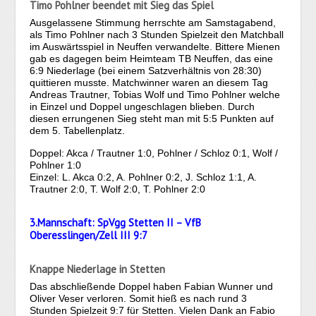
Timo Pohlner beendet mit Sieg das Spiel
Ausgelassene Stimmung herrschte am Samstagabend,
als Timo Pohlner nach 3 Stunden Spielzeit den Matchball
im Auswärtsspiel in Neuffen verwandelte. Bittere Mienen
gab es dagegen beim Heimteam TB Neuffen, das eine
6:9 Niederlage (bei einem Satzverhältnis von 28:30)
quittieren musste. Matchwinner waren an diesem Tag
Andreas Trautner, Tobias Wolf und Timo Pohlner welche
in Einzel und Doppel ungeschlagen blieben. Durch
diesen errungenen Sieg steht man mit 5:5 Punkten auf
dem 5. Tabellenplatz.
Doppel: Akca / Trautner 1:0, Pohlner / Schloz 0:1, Wolf /
Pohlner 1:0
Einzel: L. Akca 0:2, A. Pohlner 0:2, J. Schloz 1:1, A.
Trautner 2:0, T. Wolf 2:0, T. Pohlner 2:0
3.Mannschaft: SpVgg Stetten II – VfB
Oberesslingen/Zell III 9:7
Knappe Niederlage in Stetten
Das abschließende Doppel haben Fabian Wunner und
Oliver Veser verloren. Somit hieß es nach rund 3
Stunden Spielzeit 9:7 für Stetten. Vielen Dank an Fabio