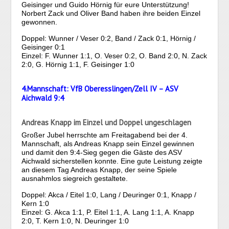
Geisinger und Guido Hörnig für eure Unterstützung!
Norbert Zack und Oliver Band haben ihre beiden Einzel
gewonnen.
Doppel: Wunner / Veser 0:2, Band / Zack 0:1, Hörnig /
Geisinger 0:1
Einzel: F. Wunner 1:1, O. Veser 0:2, O. Band 2:0, N. Zack
2:0, G. Hörnig 1:1, F. Geisinger 1:0
4.Mannschaft: VfB Oberesslingen/Zell IV – ASV
Aichwald 9:4
Andreas Knapp im Einzel und Doppel ungeschlagen
Großer Jubel herrschte am Freitagabend bei der 4.
Mannschaft, als Andreas Knapp sein Einzel gewinnen
und damit den 9:4-Sieg gegen die Gäste des ASV
Aichwald sicherstellen konnte. Eine gute Leistung zeigte
an diesem Tag Andreas Knapp, der seine Spiele
ausnahmlos siegreich gestaltete.
Doppel: Akca / Eitel 1:0, Lang / Deuringer 0:1, Knapp /
Kern 1:0
Einzel: G. Akca 1:1, P. Eitel 1:1, A. Lang 1:1, A. Knapp
2:0, T. Kern 1:0, N. Deuringer 1:0