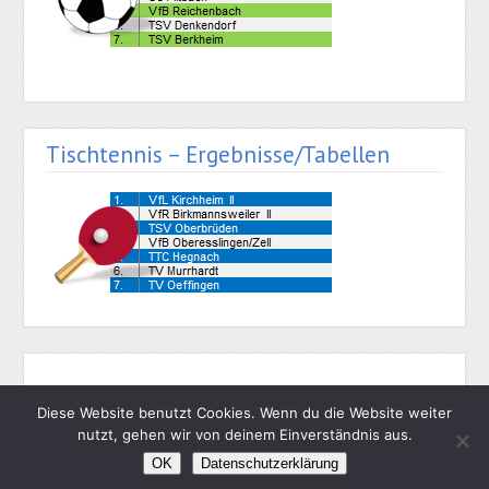
Tischtennis – Ergebnisse/Tabellen
Diese Website benutzt Cookies. Wenn du die Website weiter
nutzt, gehen wir von deinem Einverständnis aus.
Impressum
–
Datenschutz
OK
Datenschutzerklärung
Gestaltung und Hosting von Matthias Hehn, MyWebstage.de