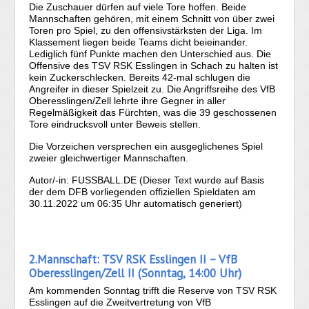
Die Zuschauer dürfen auf viele Tore hoffen. Beide
Mannschaften gehören, mit einem Schnitt von über zwei
Toren pro Spiel, zu den offensivstärksten der Liga. Im
Klassement liegen beide Teams dicht beieinander.
Lediglich fünf Punkte machen den Unterschied aus. Die
Offensive des TSV RSK Esslingen in Schach zu halten ist
kein Zuckerschlecken. Bereits 42-mal schlugen die
Angreifer in dieser Spielzeit zu. Die Angriffsreihe des VfB
Oberesslingen/Zell lehrte ihre Gegner in aller
Regelmäßigkeit das Fürchten, was die 39 geschossenen
Tore eindrucksvoll unter Beweis stellen.
Die Vorzeichen versprechen ein ausgeglichenes Spiel
zweier gleichwertiger Mannschaften.
Autor/-in: FUSSBALL.DE (Dieser Text wurde auf Basis
der dem DFB vorliegenden offiziellen Spieldaten am
30.11.2022 um 06:35 Uhr automatisch generiert)
2.Mannschaft: TSV RSK Esslingen II – VfB
Oberesslingen/Zell II (Sonntag, 14:00 Uhr)
Am kommenden Sonntag trifft die Reserve von TSV RSK
Esslingen auf die Zweitvertretung von VfB