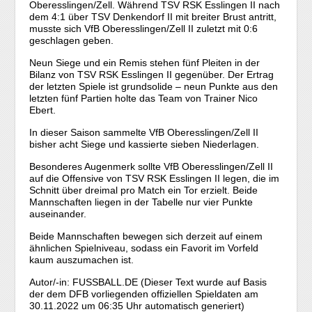
Oberesslingen/Zell. Während TSV RSK Esslingen II nach
dem 4:1 über TSV Denkendorf II mit breiter Brust antritt,
musste sich VfB Oberesslingen/Zell II zuletzt mit 0:6
geschlagen geben.
Neun Siege und ein Remis stehen fünf Pleiten in der
Bilanz von TSV RSK Esslingen II gegenüber. Der Ertrag
der letzten Spiele ist grundsolide – neun Punkte aus den
letzten fünf Partien holte das Team von Trainer Nico
Ebert.
In dieser Saison sammelte VfB Oberesslingen/Zell II
bisher acht Siege und kassierte sieben Niederlagen.
Besonderes Augenmerk sollte VfB Oberesslingen/Zell II
auf die Offensive von TSV RSK Esslingen II legen, die im
Schnitt über dreimal pro Match ein Tor erzielt. Beide
Mannschaften liegen in der Tabelle nur vier Punkte
auseinander.
Beide Mannschaften bewegen sich derzeit auf einem
ähnlichen Spielniveau, sodass ein Favorit im Vorfeld
kaum auszumachen ist.
Autor/-in: FUSSBALL.DE (Dieser Text wurde auf Basis
der dem DFB vorliegenden offiziellen Spieldaten am
30.11.2022 um 06:35 Uhr automatisch generiert)