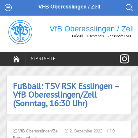
Fußball: TSV RSK Esslingen –
VfB Oberesslingen/Zell
(Sonntag, 16:30 Uhr)
VfB Oberesslingen/Zell
2. Dezember 2022
0
Kommentare