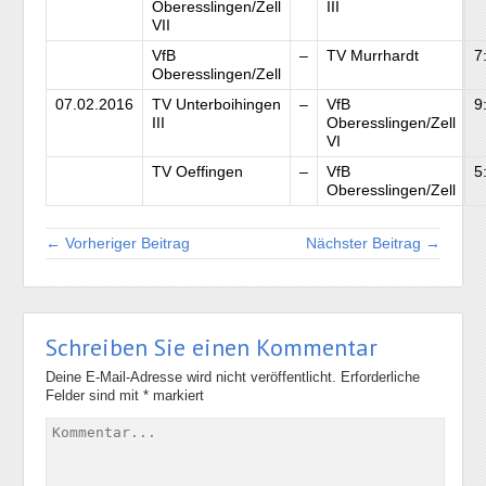
Oberesslingen/Zell
III
VII
VfB
–
TV Murrhardt
7
Oberesslingen/Zell
07.02.2016
TV Unterboihingen
–
VfB
9
III
Oberesslingen/Zell
VI
TV Oeffingen
–
VfB
5
Oberesslingen/Zell
← Vorheriger Beitrag
Nächster Beitrag →
Schreiben Sie einen Kommentar
Deine E-Mail-Adresse wird nicht veröffentlicht.
Erforderliche
Felder sind mit
*
markiert