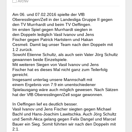
Archiv
Am 06. und 07.02.2016 spielte der VfB
Oberesslingen/Zell in der Landesliga Gruppe II gegen
den TV Murrhardt und beim TV Oeffingen.
Im ersten Spiel gegen Murrhardt siegten in
den Doppeln lediglich Vasil Ivanov und Jens
Fischer gegen Patrick Hartstern und Hakan
Cesmeli. Damit lag unser Team nach den Doppeln mit
1:2 zurück.
Sowohl Etienne Schultz, als auch sein Vater Jörg Schultz
gewannen beide Einzelspiele.
Mit weiteren Siegen von Vasil Ivanov und Jens
Fischer hat es dieses Mal nicht ganz zum Teilerfolg
gereicht.
Insgesamt unterlag unsere Mannschaft mit
einem Ergebnis von 7:9 ein unentschiedener
Spielausgang wäre auch möglich gewesen. Nach Sätzen
hat der VfB Oberesslingen/Zell sogar gewonnen.
In Oeffingen lief es deutlich besser.
Vasil Ivanov und Jens Fischer siegten gegen Michael
Bachl und Hans-Joachim Lawitschka. Auch Jörg Schultz
und Semih Akca gelang gegen Felix Dangel und Marcel
Bauer ein Sieg. Somit führten wir nach den Doppeln mit
2:1.