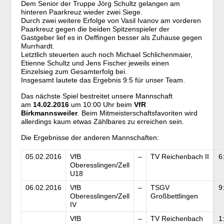
Dem Senior der Truppe Jörg Schultz gelangen am
hinteren Paarkreuz wieder zwei Siege.
Durch zwei weitere Erfolge von Vasil Ivanov am vorderen
Paarkreuz gegen die beiden Spitzenspieler der
Gastgeber lief es in Oeffingen besser als Zuhause gegen
Murrhardt.
Letztlich steuerten auch noch Michael Schlichenmaier,
Etienne Schultz und Jens Fischer jeweils einen
Einzelsieg zum Gesamterfolg bei.
Insgesamt lautete das Ergebnis 9:5 für unser Team.
Das nächste Spiel bestreitet unsere Mannschaft
am
14.02.2016
um 10:00 Uhr beim
VfR
Birkmannsweiler
. Beim Mitmeisterschaftsfavoriten wird
allerdings kaum etwas Zählbares zu erreichen sein.
Die Ergebnisse der anderen Mannschaften:
05.02.2016
VfB
–
TV Reichenbach II
6
Oberesslingen/Zell
U18
06.02.2016
VfB
–
TSGV
9
Oberesslingen/Zell
Großbettlingen
IV
VfB
–
TV Reichenbach
1