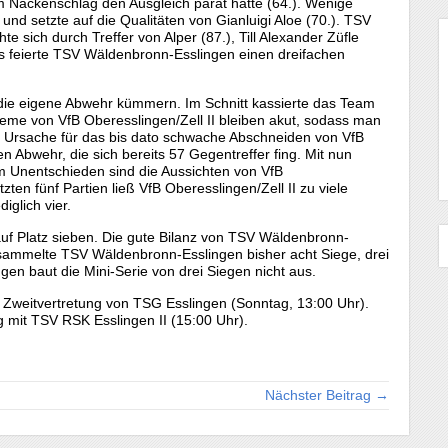
em Nackenschlag den Ausgleich parat hatte (64.). Wenige
und setzte auf die Qualitäten von Gianluigi Aloe (70.). TSV
sich durch Treffer von Alper (87.), Till Alexander Züfle
ss feierte TSV Wäldenbronn-Esslingen einen dreifachen
 die eigene Abwehr kümmern. Im Schnitt kassierte das Team
leme von VfB Oberesslingen/Zell II bleiben akut, sodass man
ie Ursache für das bis dato schwache Abschneiden von VfB
en Abwehr, die sich bereits 57 Gegentreffer fing. Mit nun
em Unentschieden sind die Aussichten von VfB
etzten fünf Partien ließ VfB Oberesslingen/Zell II zu viele
iglich vier.
uf Platz sieben. Die gute Bilanz von TSV Wäldenbronn-
ammelte TSV Wäldenbronn-Esslingen bisher acht Siege, drei
en baut die Mini-Serie von drei Siegen nicht aus.
die Zweitvertretung von TSG Esslingen (Sonntag, 13:00 Uhr).
 mit TSV RSK Esslingen II (15:00 Uhr).
Nächster Beitrag →