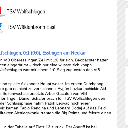
fschlugen, 0:1 (0:0), Esslingen am Neckar
 VfB Oberesslingen/Zell mit 1:0 für sich. Beobachter hatten
ncen eingeräumt – doch nur eine wusste sich knapp
Wolfschlugen war mit einem 1:0-Sieg zugunsten des VfB
r ihn spielte Alexander Haupt weiter. Im ersten Durchgang
ore gab es nicht zu verzeichnen. Aygün bozkurt schickte Aid
um Seitenwechsel ersetzte Arber Gacaferi von VfB
rrlinger. Daniel Schäfer brach für TSV Wolfschlugen den
n der Schlussphase nahm Patrik Leovac noch einen
evic kamen Fabio Rendina und Leonard Dodaj auf das Feld
irekten Abstiegskonkurrenten die Big Points und feierte einen
 in der Tabelle auf Platz 13 zurück. Der Angriff ist bei