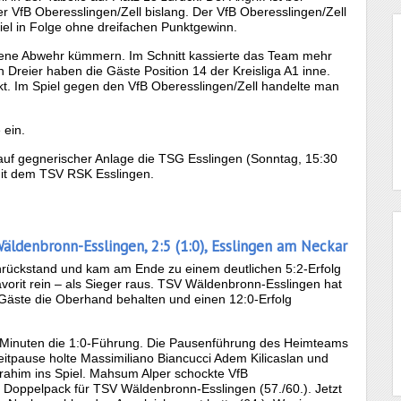
er VfB Oberesslingen/Zell bislang. Der VfB Oberesslingen/Zell
piel in Folge ohne dreifachen Punktgewinn.
gene Abwehr kümmern. Im Schnitt kassierte das Team mehr
 Dreier haben die Gäste Position 14 der Kreisliga A1 inne.
ckt. Im Spiel gegen den VfB Oberesslingen/Zell handelte man
 ein.
t auf gegnerischer Anlage die TSG Esslingen (Sonntag, 15:30
mit dem TSV RSK Esslingen.
Wäldenbronn-Esslingen, 2:5 (1:0), Esslingen am Neckar
rückstand und kam am Ende zu einem deutlichen 5:2-Erfolg
vorit rein – als Sieger raus. TSV Wäldenbronn-Esslingen hat
e Gäste die Oberhand behalten und einen 12:0-Erfolg
 31 Minuten die 1:0-Führung. Die Pausenführung des Heimteams
eitpause holte Massimiliano Biancucci Adem Kilicaslan und
brahim ins Spiel. Mahsum Alper schockte VfB
em Doppelpack für TSV Wäldenbronn-Esslingen (57./60.). Jetzt