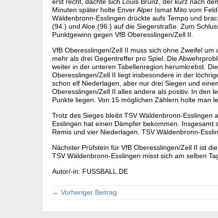
erst recht, dachte sich Louis Brünz, der kurz nach d
Minuten später holte Enver Alper Ismat Mito vom Feld 
Wäldenbronn-Esslingen drückte aufs Tempo und brachte 
(94.) und Aloe (96.) auf die Siegerstraße. Zum Schlu
Punktgewinn gegen VfB Oberesslingen/Zell II.
VfB Oberesslingen/Zell II muss sich ohne Zweifel um
mehr als drei Gegentreffer pro Spiel. Die Abwehrprob
weiter in der unteren Tabellenregion herumkrebst. D
Oberesslingen/Zell II liegt insbesondere in der löchrig
schon elf Niederlagen, aber nur drei Siegen und ein
Oberesslingen/Zell II alles andere als positiv. In den l
Punkte liegen. Von 15 möglichen Zählern holte man led
Trotz des Sieges bleibt TSV Wäldenbronn-Esslingen a
Esslingen hat einen Dämpfer bekommen. Insgesamt s
Remis und vier Niederlagen. TSV Wäldenbronn-Essling
Nächster Prüfstein für VfB Oberesslingen/Zell II ist 
TSV Wäldenbronn-Esslingen misst sich am selben Tag
Autor/-in: FUSSBALL.DE
← Vorheriger Beitrag