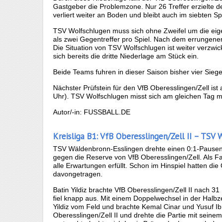
Gastgeber die Problemzone. Nur 26 Treffer erzielte d
verliert weiter an Boden und bleibt auch im siebten S
TSV Wolfschlugen muss sich ohne Zweifel um die ei
als zwei Gegentreffer pro Spiel. Nach dem errungenen
Die Situation von TSV Wolfschlugen ist weiter verzwi
sich bereits die dritte Niederlage am Stück ein.
Beide Teams fuhren in dieser Saison bisher vier Siege
Nächster Prüfstein für den VfB Oberesslingen/Zell is
Uhr). TSV Wolfschlugen misst sich am gleichen Tag 
Autor/-in: FUSSBALL.DE
Kreisliga B1: VfB Oberesslingen/Zell II – TSV 
TSV Wäldenbronn-Esslingen drehte einen 0:1-Pausen
gegen die Reserve von VfB Oberesslingen/Zell. Als Fa
alle Erwartungen erfüllt. Schon im Hinspiel hatten di
davongetragen.
Batin Yildiz brachte VfB Oberesslingen/Zell II nach
fiel knapp aus. Mit einem Doppelwechsel in der Halbz
Yildiz vom Feld und brachte Kemal Cinar und Yusuf I
Oberesslingen/Zell II und drehte die Partie mit sein