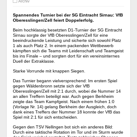
Archiv
Spannendes Turnier bei der SG Eintracht Sirnau: VfB
Oberesslingen/Zell feiert Doppelerfolg.
Beim hochklassig besetzten D1-Turnier der SG Eintracht
Sirnau sorgte der VfB Oberesslingen/Zell für eine
beeindruckende Leistung und sicherte sich sowohl Platz
1 als auch Platz 2. In einem packenden Wettbewerb
kämpften sich die Teams mit Leidenschaft und Teamgeist
bis ins Finale – und sorgten dort für ein vereinsinternes
Duell der Extraklasse.
Starke Vorrunde mit knappen Siegen.
Das Turnier begann vielversprechend: Im ersten Spiel
gegen Wäldenbronn setzte sich der VfB
Oberesslingen/Zell mit 2:1 durch, wobei die Nummer 14
an allen Treffern beteiligt war. Auch gegen Berkheim
zeigte das Team Kampfgeist. Nach einem frühen 1:0
(Vorlage Nr. 14) gelang Berkheim der Ausgleich, doch
dank eines Treffers der Nummer 18 konnte der VfB das
Spiel mit 2:1 für sich entscheiden.
Gegen den TSV Nellingen bot sich ein anderes Bild:
Durch eine taktische Rotation im Tor und im Sturm wurde