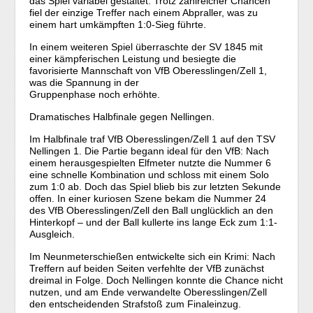
das Spiel variabel gestaltet. Trotz zahlreicher Chancen
fiel der einzige Treffer nach einem Abpraller, was zu
einem hart umkämpften 1:0-Sieg führte.
In einem weiteren Spiel überraschte der SV 1845 mit
einer kämpferischen Leistung und besiegte die
favorisierte Mannschaft von VfB Oberesslingen/Zell 1,
was die Spannung in der
Gruppenphase noch erhöhte.
Dramatisches Halbfinale gegen Nellingen.
Im Halbfinale traf VfB Oberesslingen/Zell 1 auf den TSV
Nellingen 1. Die Partie begann ideal für den VfB: Nach
einem herausgespielten Elfmeter nutzte die Nummer 6
eine schnelle Kombination und schloss mit einem Solo
zum 1:0 ab. Doch das Spiel blieb bis zur letzten Sekunde
offen. In einer kuriosen Szene bekam die Nummer 24
des VfB Oberesslingen/Zell den Ball unglücklich an den
Hinterkopf – und der Ball kullerte ins lange Eck zum 1:1-
Ausgleich.
Im Neunmeterschießen entwickelte sich ein Krimi: Nach
Treffern auf beiden Seiten verfehlte der VfB zunächst
dreimal in Folge. Doch Nellingen konnte die Chance nicht
nutzen, und am Ende verwandelte Oberesslingen/Zell
den entscheidenden Strafstoß zum Finaleinzug.