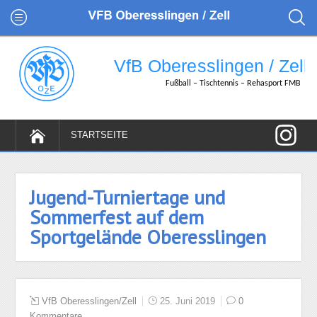
Jugend-Turniertage und
Sommerfest auf dem
Sportgelände Oberesslingen
VfB Oberesslingen/Zell
25. Juni 2019
0
Kommentare