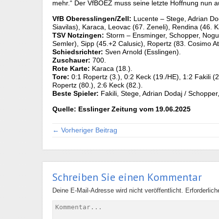
mehr.“ Der VfBOEZ muss seine letzte Hoffnung nun au
VfB Oberesslingen/Zell:
Lucente – Stege, Adrian Dod
Siavilas), Karaca, Leovac (67. Zeneli), Rendina (46. 
TSV Notzingen:
Storm – Ensminger, Schopper, Nogueir
Semler), Sipp (45.+2 Calusic), Ropertz (83. Cosimo At
Schiedsrichter:
Sven Arnold (Esslingen).
Zuschauer:
700.
Rote Karte:
Karaca (18.).
Tore:
0:1 Ropertz (3.), 0:2 Keck (19./HE), 1:2 Fakili (24.
Ropertz (80.), 2:6 Keck (82.).
Beste Spieler:
Fakili, Stege, Adrian Dodaj / Schopper
Quelle: Esslinger Zeitung vom 19.06.2025
← Vorheriger Beitrag
Schreiben Sie einen Kommentar
Deine E-Mail-Adresse wird nicht veröffentlicht.
Erforderlic