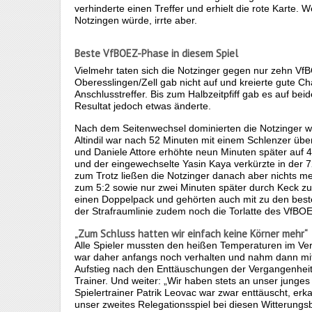
verhinderte einen Treffer und erhielt die rote Karte. W
Notzingen würde, irrte aber.
Beste VfBOEZ-Phase in diesem Spiel
Vielmehr taten sich die Notzinger gegen nur zehn VfB
Oberesslingen/Zell gab nicht auf und kreierte gute Cha
Anschlusstreffer. Bis zum Halbzeitpfiff gab es auf be
Resultat jedoch etwas änderte.
Nach dem Seitenwechsel dominierten die Notzinger w
Altindil war nach 52 Minuten mit einem Schlenzer übe
und Daniele Attore erhöhte neun Minuten später auf 
und der eingewechselte Yasin Kaya verkürzte in der 
zum Trotz ließen die Notzinger danach aber nichts me
zum 5:2 sowie nur zwei Minuten später durch Keck zum
einen Doppelpack und gehörten auch mit zu den best
der Strafraumlinie zudem noch die Torlatte des VfBO
„Zum Schluss hatten wir einfach keine Körner mehr“
Alle Spieler mussten den heißen Temperaturen im Verla
war daher anfangs noch verhalten und nahm dann mit 
Aufstieg nach den Enttäuschungen der Vergangenheit g
Trainer. Und weiter: „Wir haben stets an unser junge
Spielertrainer Patrik Leovac war zwar enttäuscht, erk
unser zweites Relegationsspiel bei diesen Witterung