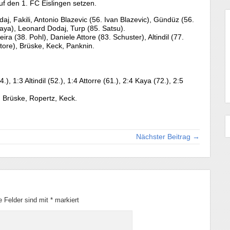
f den 1. FC Eislingen setzen.
aj, Fakili, Antonio Blazevic (56. Ivan Blazevic), Gündüz (56.
Kaya), Leonard Dodaj, Turp (85. Satsu).
a (38. Pohl), Daniele Attore (83. Schuster), Altindil (77.
tore), Brüske, Keck, Panknin.
), 1:3 Altindil (52.), 1:4 Attorre (61.), 2:4 Kaya (72.), 2:5
, Brüske, Ropertz, Keck.
Nächster Beitrag →
he Felder sind mit
*
markiert