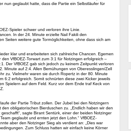
er nun geglaubt hatte, dass die Partie ein Selbstläufer für
OEZ-Spieler schwer und verloren ihre Linie.
ncen. In der 24. Minute erzielte Nail Fakili den
iden Seiten weitere gute Tormöglichkeiten, ohne dass sich am
ieder klar und erarbeiteten sich zahlreiche Chancen. Egemen
r den VfBOEZ-Torwart zum 3:1 für Notzingen erfolgreich –
4:1. Der VfBOEZ gab sich jedoch zu keinem Zeitpunkt verloren
72. Minute auf 2:4. Allen Bemühungen von Oberesslingen/Zell
hr zu. Vielmehr waren sie durch Ropertz in der 80. Minute
 6:2 erfolgreich. Somit schnürten diese zwei Kicker jeweils
en Spielern auf dem Feld. Kurz vor dem Ende traf Keck von
EZ.
ufe der Partie Tribut zollen. Der Jubel bei den Notzingern
den obligatorischen Bierduschen zu. „Endlich haben wir den
eschafft“, sagte Birant Sentürk, einer der beiden Notzinger
s Team geglaubt und ernten jetzt den Lohn.“ VfBOEZ-
annte aber den Notzinger Sieg als verdient an: „Dies war
sbedingungen. Zum Schluss hatten wir einfach keine Körner