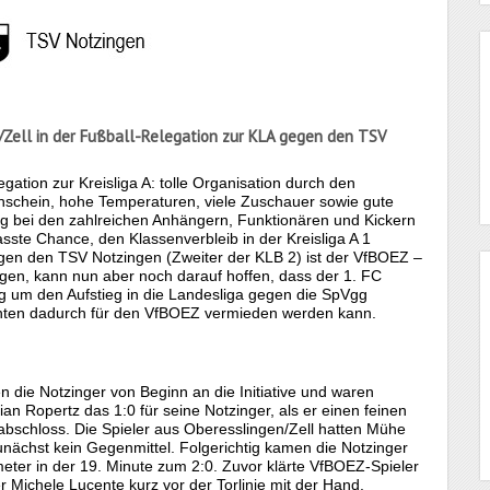
/Zell in der Fußball-Relegation zur KLA gegen den TSV
gation zur Kreisliga A: tolle Organisation durch den
nschein, hohe Temperaturen, viele Zuschauer sowie gute
g bei den zahlreichen Anhängern, Funktionären und Kickern
sste Chance, den Klassenverbleib in der Kreisliga A 1
gegen den TSV Notzingen (Zweiter der KLB 2) ist der VfBOEZ –
iegen, kann nun aber noch darauf hoffen, dass der 1. FC
g um den Aufstieg in die Landesliga gegen die SpVgg
nten dadurch für den VfBOEZ vermieden werden kann.
 die Notzinger von Beginn an die Initiative und waren
ian Ropertz das 1:0 für seine Notzinger, als er einen feinen
 abschloss. Die Spieler aus Oberesslingen/Zell hatten Mühe
nächst kein Gegenmittel. Folgerichtig kamen die Notzinger
ter in der 19. Minute zum 2:0. Zuvor klärte VfBOEZ-Spieler
 Michele Lucente kurz vor der Torlinie mit der Hand,