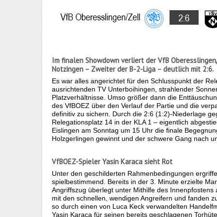
Im finalen Showdown verliert der VfB Oberesslingen
Notzingen – Zweiter der B-2-Liga – deutlich mit 2:6.
Es war alles angerichtet für den Schlusspunkt der Rele
ausrichtenden TV Unterboihingen, strahlender Sonne
Platzverhältnisse. Umso größer dann die Enttäuschun
des VfBOEZ über den Verlauf der Partie und die verpa
definitiv zu sichern. Durch die 2:6 (1:2)-Niederlage 
Relegationsplatz 14 in der KLA 1 – eigentlich abgest
Eislingen am Sonntag um 15 Uhr die finale Begegnun
Holzgerlingen gewinnt und der schwere Gang nach u
VfBOEZ-Spieler Yasin Karaca sieht Rot
Unter den geschilderten Rahmenbedingungen ergriffen
spielbestimmend. Bereits in der 3. Minute erzielte Mar
Angriffszug überlegt unter Mithilfe des Innenpfostens
mit den schnellen, wendigen Angreifern und fanden zu
so durch einen von Luca Keck verwandelten Handelfme
Yasin Karaca für seinen bereits geschlagenen Torhüter