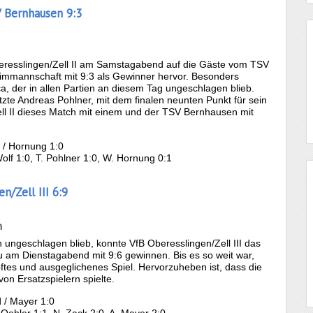
V Bernhausen 9:3
Oberesslingen/Zell II am Samstagabend auf die Gäste vom TSV
mmannschaft mit 9:3 als Gewinner hervor. Besonders
a, der in allen Partien an diesem Tag ungeschlagen blieb.
te Andreas Pohlner, mit dem finalen neunten Punkt für sein
ll II dieses Match mit einem und der TSV Bernhausen mit
a / Hornung 1:0
Wolf 1:0, T. Pohlner 1:0, W. Hornung 0:1
n/Zell III 6:9
n
 ungeschlagen blieb, konnte VfB Oberesslingen/Zell III das
au am Dienstagabend mit 9:6 gewinnen. Bis es so weit war,
tes und ausgeglichenes Spiel. Hervorzuheben ist, dass die
on Ersatzspielern spielte.
 / Mayer 1:0
 Oehler 1:1, N. Zack 2:0, A. Mayer 2:0