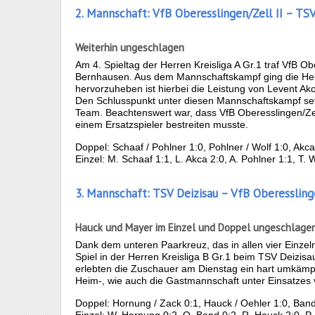
2. Mannschaft: VfB Oberesslingen/Zell II – TS
Weiterhin ungeschlagen
Am 4. Spieltag der Herren Kreisliga A Gr.1 traf VfB 
Bernhausen. Aus dem Mannschaftskampf ging die Hei
hervorzuheben ist hierbei die Leistung von Levent Akc
Den Schlusspunkt unter diesen Mannschaftskampf setz
Team. Beachtenswert war, dass VfB Oberesslingen/Ze
einem Ersatzspieler bestreiten musste.
Doppel: Schaaf / Pohlner 1:0, Pohlner / Wolf 1:0, Akc
Einzel: M. Schaaf 1:1, L. Akca 2:0, A. Pohlner 1:1, T. 
3. Mannschaft: TSV Deizisau – VfB Oberesslinge
Hauck und Mayer im Einzel und Doppel ungeschlage
Dank dem unteren Paarkreuz, das in allen vier Einzeln
Spiel in der Herren Kreisliga B Gr.1 beim TSV Deizis
erlebten die Zuschauer am Dienstag ein hart umkämpf
Heim-, wie auch die Gastmannschaft unter Einsatzes v
Doppel: Hornung / Zack 0:1, Hauck / Oehler 1:0, Band
Einzel: W. Hornung 0:2, O. Band 0:2, R. Hauck 2:0, P.