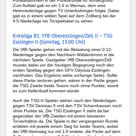
Punktesammeln in der Punkterunde im Vordergrund.
Zum Auftakt gab es ein 1:6 in Wernau, dem eine
Heimniederlage gegen TV Unterboihingen folgte. Dabei
gab es in einem wilden Spiel auf dem Zollberg bei der
4:5-Niederlage ein Torspektakel zu sehen.
Kreisliga B1: VfB Oberesslingen/Zell II – TSG
Esslingen II (Sonntag, 13:00 Uhr)
Die VfB-Spieler gehen mit der Belastung einer 0:12-
Niederlage gegen den Nachbarn Wäldenbronn in die
nächsten Spiele. Gastgeber VfB Oberesslingen/Zell
musste dabei vor der heutigen Begegnung noch den
ersten Spieltag gegen den GFV Odyssia Esslingen
nachholen. Das Ergebnis siehe vorherige Seite). Sollte
diese Partie verloren gehen, wären in der Partie gegen
die TSG-Zweite beide Teams noch ohne Punkte, womit
es zum Kellerduell kommen würde.
Auch die TSG-II-Spieler stehen nach den Niederlagen
gegen TSV Deizisau II und den TSV Scharnhausen noch
ohne Punkte da. Die TSG Esslingen II steht da bei
gegenüber der VfB-Zweiten mit einem besseren
Torverhältnis da. Die Spiele in der vergangenen Runde
endeten mit jeweils einem Sieg für beide Teams, wobei
der VfB-Heimsieg nur mit 1:0 endete, die Partie auf dem