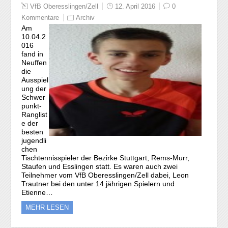
VfB Oberesslingen/Zell
12. April 2016
0
Kommentare
Archiv
Am
10.04.2
016
fand in
Neuffen
die
Ausspiel
ung der
Schwer
punkt-
Ranglist
e der
besten
jugendli
chen
Tischtennisspieler der Bezirke Stuttgart, Rems-Murr,
Staufen und Esslingen statt. Es waren auch zwei
Teilnehmer vom VfB Oberesslingen/Zell dabei, Leon
Trautner bei den unter 14 jährigen Spielern und
Etienne…
MEHR LESEN