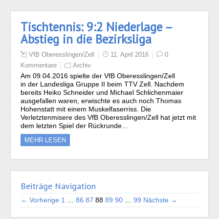
Tischtennis: 9:2 Niederlage –
Abstieg in die Bezirksliga
VfB Oberesslingen/Zell
11. April 2016
0
Kommentare
Archiv
Am 09.04.2016 spielte der VfB Oberesslingen/Zell
in der Landesliga Gruppe II beim TTV Zell. Nachdem
bereits Heiko Schneider und Michael Schlichenmaier
ausgefallen waren, erwischte es auch noch Thomas
Hohenstatt mit einem Muskelfaserriss. Die
Verletztenmisere des VfB Oberesslingen/Zell hat jetzt mit
dem letzten Spiel der Rückrunde…
MEHR LESEN
Beiträge Navigation
← Vorherige
1
…
86
87
88
89
90
…
99
Nächste →